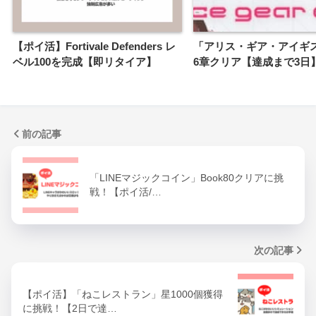
【ポイ活】Fortivale Defenders レ
「アリス・ギア・アイギ
ベル100を完成【即リタイア】
6章クリア【達成まで3日
前の記事
「LINEマジックコイン」Book80クリアに挑
戦！【ポイ活/…
次の記事
【ポイ活】「ねこレストラン」星1000個獲得
に挑戦！【2日で達…