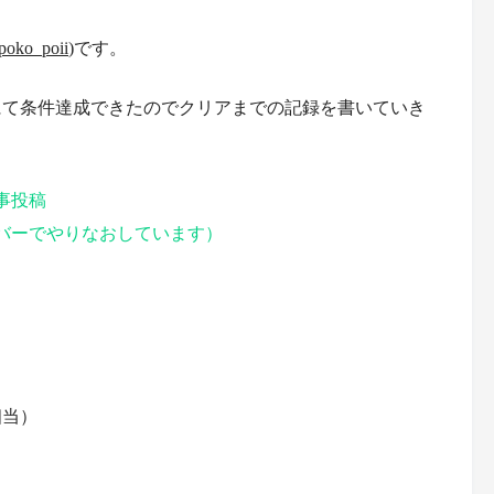
oko_poii
)です。
にて条件達成できたのでクリアまでの記録を書いていき
記事投稿
ーバーでやりなおしています）
相当）