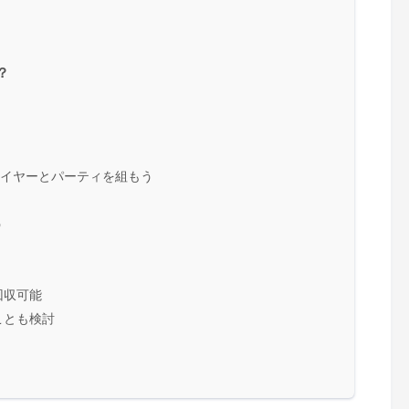
？
レイヤーとパーティを組もう
う
回収可能
ことも検討